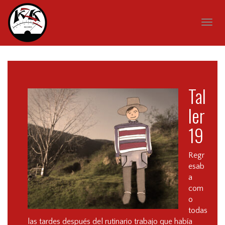
Togg
navig
Tal
ler
19
Regr
esab
a
com
o
todas
las tardes después del rutinario trabajo que había